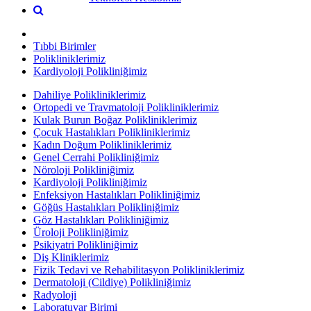
Tıbbi Birimler
Polikliniklerimiz
Kardiyoloji Polikliniğimiz
Dahiliye Polikliniklerimiz
Ortopedi ve Travmatoloji Polikliniklerimiz
Kulak Burun Boğaz Polikliniklerimiz
Çocuk Hastalıkları Polikliniklerimiz
Kadın Doğum Polikliniklerimiz
Genel Cerrahi Polikliniğimiz
Nöroloji Polikliniğimiz
Kardiyoloji Polikliniğimiz
Enfeksiyon Hastalıkları Polikliniğimiz
Göğüs Hastalıkları Polikliniğimiz
Göz Hastalıkları Polikliniğimiz
Üroloji Polikliniğimiz
Psikiyatri Polikliniğimiz
Diş Kliniklerimiz
Fizik Tedavi ve Rehabilitasyon Polikliniklerimiz
Dermatoloji (Cildiye) Polikliniğimiz
Radyoloji
Laboratuvar Birimi