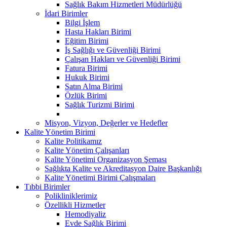
Sağlık Bakım Hizmetleri Müdürlüğü
İdari Birimler
Bilgi İşlem
Hasta Hakları Birimi
Eğitim Birimi
İş Sağlığı ve Güvenliği Birimi
Çalışan Hakları ve Güvenliği Birimi
Fatura Birimi
Hukuk Birimi
Satın Alma Birimi
Özlük Birimi
Sağlık Turizmi Birimi
Misyon, Vizyon, Değerler ve Hedefler
Kalite Yönetim Birimi
Kalite Politikamız
Kalite Yönetim Çalışanları
Kalite Yönetimi Organizasyon Şeması
Sağlıkta Kalite ve Akreditasyon Daire Başkanlığı
Kalite Yönetimi Birimi Çalışmaları
Tıbbi Birimler
Polikliniklerimiz
Özellikli Hizmetler
Hemodiyaliz
Evde Sağlık Birimi