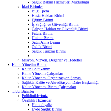
Sağlık Bakım Hizmetleri Müdürlüğü
İdari Birimler
Bilgi İşlem
Hasta Hakları Birimi
Eğitim Birimi
İş Sağlığı ve Güvenliği Birimi
Çalışan Hakları ve Güvenliği Birimi
Fatura Birimi
Hukuk Birimi
Satın Alma Birimi
Özlük Birimi
Sağlık Turizmi Birimi
Misyon, Vizyon, Değerler ve Hedefler
Kalite Yönetim Birimi
Kalite Politikamız
Kalite Yönetim Çalışanları
Kalite Yönetimi Organizasyon Şeması
Sağlıkta Kalite ve Akreditasyon Daire Başkanlığı
Kalite Yönetimi Birimi Çalışmaları
Tıbbi Birimler
Polikliniklerimiz
Özellikli Hizmetler
Hemodiyaliz
Evde Sağlık Birimi