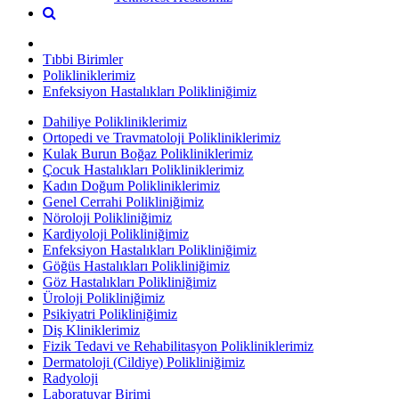
Tıbbi Birimler
Polikliniklerimiz
Enfeksiyon Hastalıkları Polikliniğimiz
Dahiliye Polikliniklerimiz
Ortopedi ve Travmatoloji Polikliniklerimiz
Kulak Burun Boğaz Polikliniklerimiz
Çocuk Hastalıkları Polikliniklerimiz
Kadın Doğum Polikliniklerimiz
Genel Cerrahi Polikliniğimiz
Nöroloji Polikliniğimiz
Kardiyoloji Polikliniğimiz
Enfeksiyon Hastalıkları Polikliniğimiz
Göğüs Hastalıkları Polikliniğimiz
Göz Hastalıkları Polikliniğimiz
Üroloji Polikliniğimiz
Psikiyatri Polikliniğimiz
Diş Kliniklerimiz
Fizik Tedavi ve Rehabilitasyon Polikliniklerimiz
Dermatoloji (Cildiye) Polikliniğimiz
Radyoloji
Laboratuvar Birimi